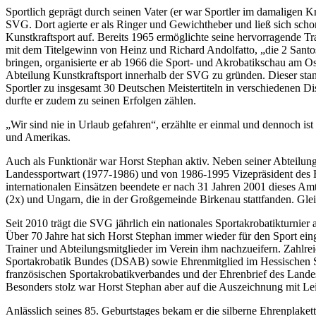
Sportlich geprägt durch seinen Vater (er war Sportler im damaligen 
SVG. Dort agierte er als Ringer und Gewichtheber und ließ sich schon
Kunstkraftsport auf. Bereits 1965 ermöglichte seine hervorragende Tra
mit dem Titelgewinn von Heinz und Richard Andolfatto, „die 2 Santos
bringen, organisierte er ab 1966 die Sport- und Akrobatikschau am Os
Abteilung Kunstkraftsport innerhalb der SVG zu gründen. Dieser stand
Sportler zu insgesamt 30 Deutschen Meistertiteln in verschiedenen 
durfte er zudem zu seinen Erfolgen zählen.
„Wir sind nie in Urlaub gefahren“, erzählte er einmal und dennoch ist
und Amerikas.
Auch als Funktionär war Horst Stephan aktiv. Neben seiner Abteilung
Landessportwart (1977-1986) und von 1986-1995 Vizepräsident des H
internationalen Einsätzen beendete er nach 31 Jahren 2001 dieses Am
(2x) und Ungarn, die in der Großgemeinde Birkenau stattfanden. Glei
Seit 2010 trägt die SVG jährlich ein nationales Sportakrobatikturnie
Über 70 Jahre hat sich Horst Stephan immer wieder für den Sport ein
Trainer und Abteilungsmitglieder im Verein ihm nachzueifern. Zahlrei
Sportakrobatik Bundes (DSAB) sowie Ehrenmitglied im Hessischen S
französischen Sportakrobatikverbandes und der Ehrenbrief des Lande
Besonders stolz war Horst Stephan aber auf die Auszeichnung mit Lei
Anlässlich seines 85. Geburtstages bekam er die silberne Ehrenplake