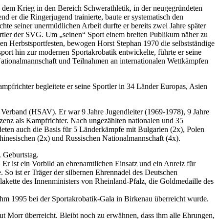
h dem Krieg in den Bereich Schwerathletik, in der neugegründeten
d er die Ringerjugend trainierte, baute er systematisch den
hte seiner unermüdlichen Arbeit durfte er bereits zwei Jahre später
ortler der SVG. Um „seinen“ Sport einem breiten Publikum näher zu
 den Herbstsportfesten, bewogen Horst Stephan 1970 die selbstständige
port hin zur modernen Sportakrobatik entwickelte, führte er seine
 Nationalmannschaft und Teilnahmen an internationalen Wettkämpfen
ampfrichter begleitete er seine Sportler in 34 Länder Europas, Asien
ik Verband (HSAV). Er war 9 Jahre Jugendleiter (1969-1978), 9 Jahre
zenz als Kampfrichter. Nach ungezählten nationalen und 35
deten auch die Basis für 5 Länderkämpfe mit Bulgarien (2x), Polen
Chinesischen (2x) und Russischen Nationalmannschaft (4x).
. Geburtstag.
r ist ein Vorbild an ehrenamtlichen Einsatz und ein Anreiz für
. So ist er Träger der silbernen Ehrennadel des Deutschen
tte des Innenministers von Rheinland-Pfalz, die Goldmedaille des
ihm 1995 bei der Sportakrobatik-Gala in Birkenau überreicht wurde.
ut Morr überreicht. Bleibt noch zu erwähnen, dass ihm alle Ehrungen,