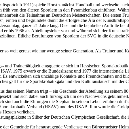
Kraftsportclub 1911) spielte Horst zunächst Handball und wechselte nac
 früh von den älteren Sportlern in den Pyramidenbau einführen. Währen
inerarbeit die Teilnahme an Deutschen Meisterschaften. Die ersten Früc
“, ernten und begründete damit die erfolgreiche Ära der Kunstkraftsp
tersonntag, ganze 21 Jahre lang. Dies und die bejubelten Auftritte bei
 er bis 1986 als Abteilungsleiter vor und während sich der Kunstkrafts
Disziplinen. Etliche Berufungen von Sportlern der SVG in die deutsche
 er so weit gereist wie nur wenige seiner Generation. Als Trainer und K
s- und Trainertätigkeit engagierte er sich im Hessischen Sportakrobat
SAV. 1975 erwarb er die Bundeslizenz und 1977 die internationale Li
t. Es entwickelten sich unzählige Kontakte und Freundschaften und bil
ches galt für die Sportakrobatikgala und den Kulturaustausch mit der 
r aus das seinen Namen trägt – ein Geschenk der Abteilung zu seinem 80
gesetzt und sich dabei auch fürsorglich um den Nachwuchs gekümmert. E
ch sind auch die Ehrungen die Stephan in seinem Leben erfahren durfte
portakrobatik Verband (HSAV) und des DSAB. Ihm wurde die Goldplake
s Hessen verliehen.
stungsplakette in Silber der Deutschen Olympischen Gesellschaft, die 
tte der Gemeinde für herausragende Verdienste von Bürgermeister Helm