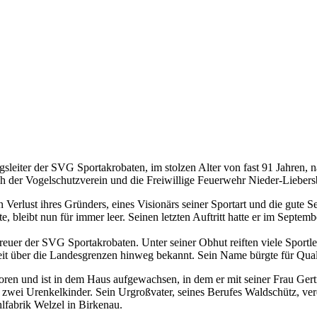
sleiter der SVG Sportakrobaten, im stolzen Alter von fast 91 Jahren, 
h der Vogelschutzverein und die Freiwillige Feuerwehr Nieder-Liebersb
rlust ihres Gründers, eines Visionärs seiner Sportart und die gute See
lte, bleibt nun für immer leer. Seinen letzten Auftritt hatte er im Sept
treuer der SVG Sportakrobaten. Unter seiner Obhut reiften viele Sport
weit über die Landesgrenzen hinweg bekannt. Sein Name bürgte für Qual
en und ist in dem Haus aufgewachsen, in dem er mit seiner Frau Gertr
 zwei Urenkelkinder. Sein Urgroßvater, seines Berufes Waldschütz, ver
hlfabrik Welzel in Birkenau.